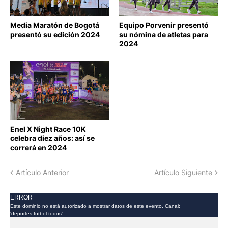
ATLETISMO
ANGIE ORJUELA
Media Maratón de Bogotá
Equipo Porvenir presentó
presentó su edición 2024
su nómina de atletas para
2024
ATLETISMO
Enel X Night Race 10K
celebra diez años: así se
correrá en 2024
Artículo Anterior
Artículo Siguiente