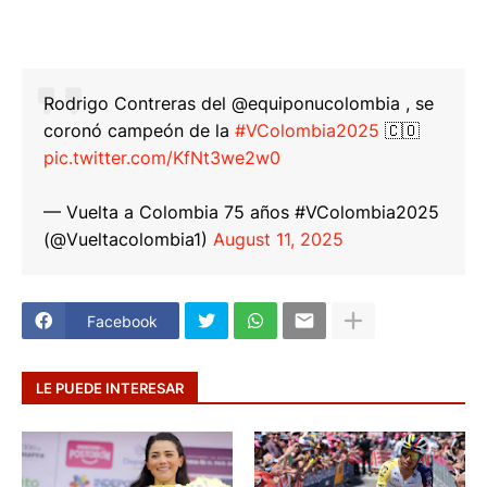
Rodrigo Contreras del @equiponucolombia , se
coronó campeón de la
#VColombia2025
🇨🇴
pic.twitter.com/KfNt3we2w0
— Vuelta a Colombia 75 años #VColombia2025
(@Vueltacolombia1)
August 11, 2025
Facebook
LE PUEDE INTERESAR